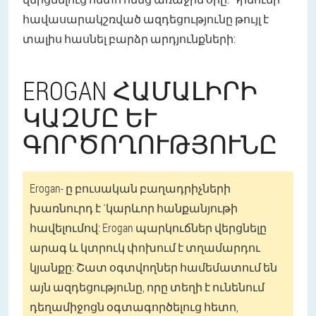
հավասարակշռված ազդեցությունը թույլ է
տալիս հասնել բարձր արդյունքների:
EROGAN ՀԱՄԱԼԻՐԻ
ԿԱԶՄԸ ԵՒ Գ
ՈՐԾՈՂՈՒԹՅՈՒՆԸ
Erogan- ը բուսական բաղադրիչների
խառնուրդ է `կարևոր հանքանյութի
հավելումով: Erogan պարկուճներ վերցնելը
արագ և կտրուկ փոխում է տղամարդու
կյանքը: Շատ օգտվողներ համեմատում են
այն ազդեցությունը, որը տեղի է ունենում
դեղամիջոցն օգտագործելուց հետո,