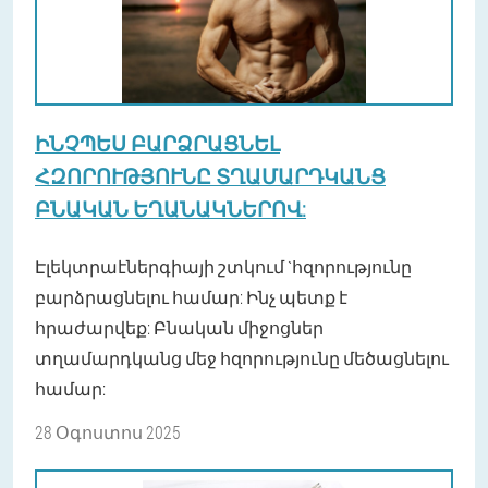
ԻՆՉՊԵՍ ԲԱՐՁՐԱՑՆԵԼ
ՀԶՈՐՈՒԹՅՈՒՆԸ ՏՂԱՄԱՐԴԿԱՆՑ
ԲՆԱԿԱՆ ԵՂԱՆԱԿՆԵՐՈՎ:
Էլեկտրաէներգիայի շտկում `հզորությունը
բարձրացնելու համար: Ինչ պետք է
հրաժարվեք: Բնական միջոցներ
տղամարդկանց մեջ հզորությունը մեծացնելու
համար:
28 Օգոստոս 2025