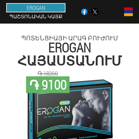
EROGAN
ՊԱՇՏՈՆԱԿԱՆ ԿԱՅՔ
ՊՈՏԵՆՑԻԱՅԻ ԱՐԱԳ ԲՈՒԺՈՒՄ
EROGAN
ՀԱՅԱՍՏԱՆՈՒՄ
֏ 18200
֏ 9100