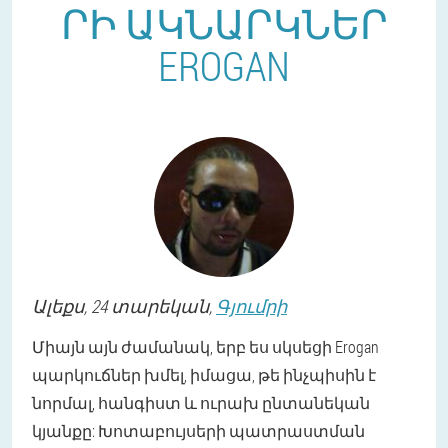
ՐԻ ԱԿՆԱՐԿՆԵՐ
EROGAN
Ալեքս
, 24 տարեկան,
Գյումրի
Միայն այն ժամանակ, երբ ես սկսեցի Erogan
պարկուճներ խմել, իմացա, թե ինչպիսին է
նորմալ, հանգիստ և ուրախ ընտանեկան
կյանքը: Խոտաբույսերի պատրաստման