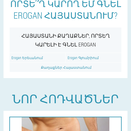
ՈՐՏԵ՞Ղ ԿԱՐՈՂ ԵՄ ԳՆԵԼ
EROGAN ՀԱՅԱՍՏԱՆՈՒՄ?
ՀԱՅԱՍՏԱՆԻ ՔԱՂԱՔՆԵՐ, ՈՐՏԵՂ
ԿԱՐԵԼԻ Է ԳՆԵԼ EROGAN
Erogan Երեւանում
Erogan Գյումրիում
Քաղաքներ Հայաստանում
ՆՈՐ ՀՈԴՎԱԾՆԵՐ