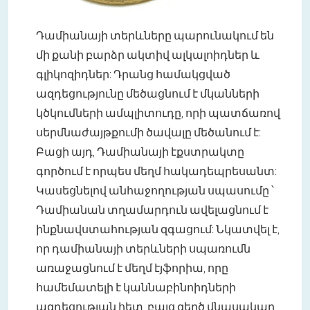
Դամիանայի տերևները պարունակում են
մի քանի բարձր ակտիվ ալկալոիդներ և
գլիկոզիդներ: Դրանց համակցված
ազդեցությունը մեծացնում է մկանների
կծկումների ամպլիտուդը, որի պատճառով
սերմնաժայթքումի ծավալը մեծանում է:
Բացի այդ, Դամիանայի էքստրակտը
գործում է որպես մեղմ հակադեպրեսանտ:
Կասեցնելով անհաջողության սպասումը ՝
Դամիանան տղամարդուն ավելացնում է
ինքնավստահության զգացում: Նկատվել է,
որ դամիանայի տերևների սպառումն
առաջացնում է մեղմ էյֆորիա, որը
համեմատելի է կաննաբինոիդների
ազդեցության հետ, բայց զերծ վնասակար