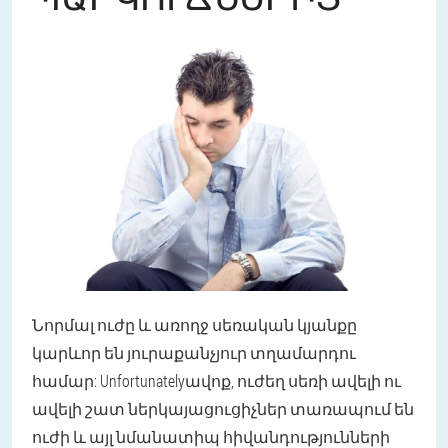
Նորմալ ուժը և առողջ սեռական կյանքը
կարևոր են յուրաքանչյուր տղամարդու
համար: Unfortunatelyավոք, ուժեղ սեռի ավելի ու
ավելի շատ ներկայացուցիչներ տառապում են
ուժի և այլ նմանատիպ հիվանդությունների