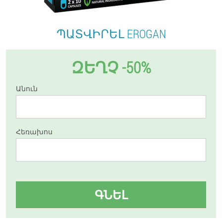
ՊԱՏՎԻՐԵԼ EROGAN
ԶԵՂՉ -50%
Անուն
Հեռախոս
ԳՆԵԼ