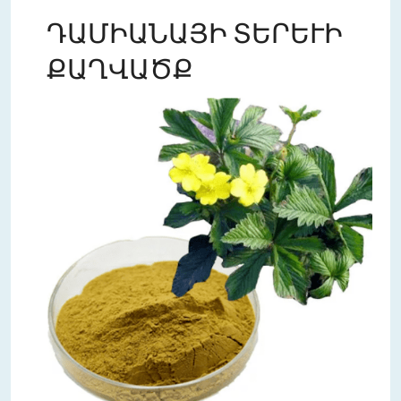
ԴԱՄԻԱՆԱՅԻ ՏԵՐԵՒԻ
ՔԱՂՎԱԾՔ