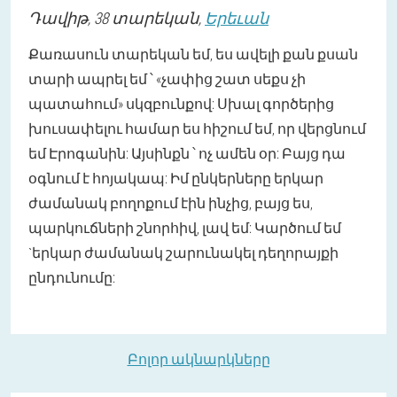
Դավիթ
, 38 տարեկան,
Երեւան
Քառասուն տարեկան եմ, ես ավելի քան քսան
տարի ապրել եմ ՝ «չափից շատ սեքս չի
պատահում» սկզբունքով: Սխալ գործերից
խուսափելու համար ես հիշում եմ, որ վերցնում
եմ Էրոգանին: Այսինքն ՝ ոչ ամեն օր: Բայց դա
օգնում է հոյակապ: Իմ ընկերները երկար
ժամանակ բողոքում էին ինչից, բայց ես,
պարկուճների շնորհիվ, լավ եմ: Կարծում եմ
`երկար ժամանակ շարունակել դեղորայքի
ընդունումը:
Բոլոր ակնարկները