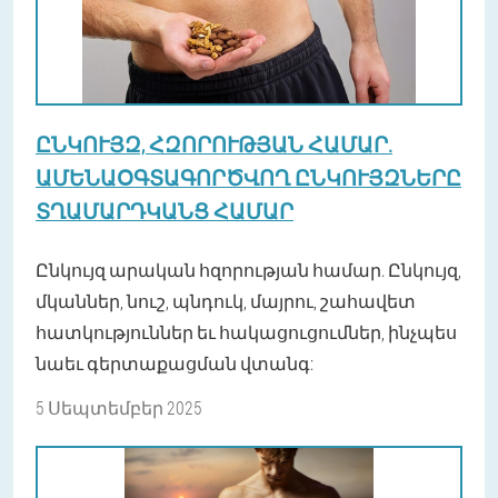
ԸՆԿՈՒՅԶ, ՀԶՈՐՈՒԹՅԱՆ ՀԱՄԱՐ.
ԱՄԵՆԱՕԳՏԱԳՈՐԾՎՈՂ ԸՆԿՈՒՅԶՆԵՐԸ
ՏՂԱՄԱՐԴԿԱՆՑ ՀԱՄԱՐ
Ընկույզ արական հզորության համար. Ընկույզ,
մկաններ, նուշ, պնդուկ, մայրու, շահավետ
հատկություններ եւ հակացուցումներ, ինչպես
նաեւ գերտաքացման վտանգ:
5 Սեպտեմբեր 2025