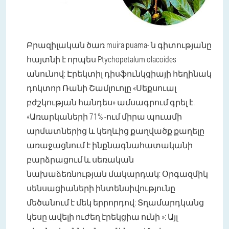
Բրազիլական ծառ muira puama- ն գիտությանը
հայտնի է որպես Ptychopetalum olacoides
անունով: Էրեկտիլ դիսֆունկցիայի հեղինակ
դոկտոր Ռանի Շամլուոլը «Սեքսուալ
բժշկության հանդես» ամսագրում գրել է.
«Առարկաների 71% -ում միրա պուամի
արմատներից և կեղևից քաղվածք քաղելը
առաջացնում է ինքնագնահատականի
բարձրացում և սեռական
նախաձեռնության մակարդակ: Օրգազմիկ
սենսացիաների ինտենսիվությունը
մեծանում է մեկ երրորդով: Տղամարդկանց
կեսը ավելի ուժեղ էրեկցիա ունի »: Այլ