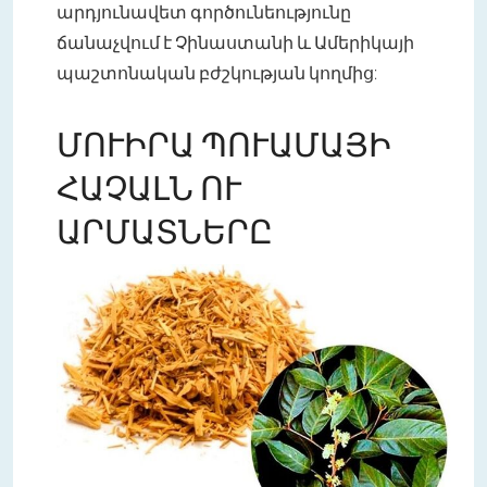
արդյունավետ գործունեությունը
ճանաչվում է Չինաստանի և Ամերիկայի
պաշտոնական բժշկության կողմից:
ՄՈՒԻՐԱ ՊՈՒԱՄԱՅԻ
ՀԱՉԱԼՆ ՈՒ
ԱՐՄԱՏՆԵՐԸ