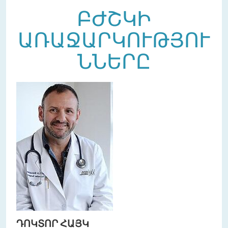
ԲԺՇԿԻ
ԱՌԱՋԱՐԿՈՒԹՅՈՒ
ՆՆԵՐԸ
ԴՈԿՏՈՐ ՀԱՅԿ