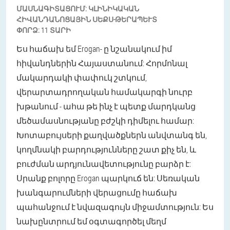
ՄԱՍՆԱԳԻՏԱՑՈՒՄ:
ԿԼԻՆԻԿԱԿԱՆ
ՀԻՎԱՆԴԱՆՈՑԱՅԻՆ ՍԵՔՍ-ԹԵՐԱՊԵՒՏ
ՓՈՐՁ:
11 ՏԱՐԻ
Ես հաճախ եմ Erogan- ը նշանակում իմ
հիվանդներին Հայաստանում: Հորմոնալ
մակարդակի փափուկ շտկում,
վերարտադրողական համակարգի նուրբ
խթանում - ահա թե ինչ է պետք մարդկանց
մեծամասնությանը բժշկի դիմելու համար:
Խոտաբույսերի քաղվածքներն անվտանգ են,
կողմնակի բարդությունները շատ քիչ են, և
բուժման արդյունավետությունը բարձր է:
Սրանք բոլորը Erogan պարկուճ են: Սեռական
խանգարումների վերացումը հաճախ
պահանջում է նվազագույն միջամտություն: Ես
նախընտրում եմ օգտագործել մեղմ