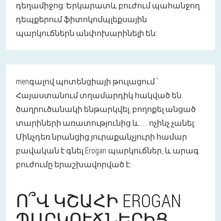
դեղամիջոց: Երկարատև բուժում պահանջող
դեպքերում ֆիտոկոմպլեքսային
պարկուճներն անփոխարինելի են:
menգալով պոտենցիայի թուլացում ՝
Հայաստանում տղամարդիկ հակված են
ծաղրուծանակի ենթարկվել, բողոքել անցած
տարիների առատությունից և . . . ոչինչ չանել:
Մինչդեռ նրանցից յուրաքանչյուրի համար
բավական է գնել Erogan պարկուճներ, և արագ
բուժումը երաշխավորված է:
Ո՞Վ ԿՇԱՀԻ EROGAN
ՊԱՐԿՈՒՃՆԵՐԻՑ