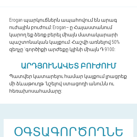
Erogan պարկուճներն ապահովում են արագ
ուժային բուժում: Erogan– ը Հայաստանում
կարող եք ձեռք բերել միայն մատակարարի
պաշտոնական կայքում: Հաշվի առնելով 50%
զեղչը `գործիքի արժեքը կլինի միայն ֏ 9100:
ԱՐԴՅՈՒՆԱՎԵՏ ԲՈՒԺՈՒՄ
Պատվեր կատարելու համար կայքում լրացրեք
մի ձևաթուղթ `նշելով ստացողի անունն ու
հեռախոսահամարը:
ՕԳՏԱԳՈՐԾՈՂՆԵ