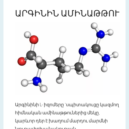
ԱՐԳԻՆԻՆ ԱՄԻՆԱԹԹՈՒ
Արգինինի L- իզոմերը `սպիտակուցը կազմող
հիմնական ամինաթթուներից մեկը,
կարևոր դեր է խաղում մարդու մարմնի
նյութափոխանակության