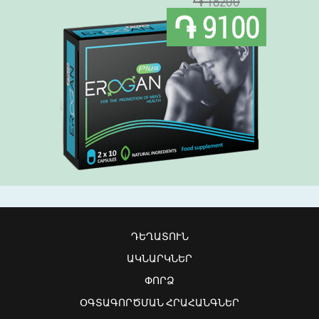
֏ 18200
֏ 9100
ԴԵՂԱՏՈՒՆ
ԱԿՆԱՐԿՆԵՐ
ՓՈՐՁ
ՕԳՏԱԳՈՐԾՄԱՆ ՀՐԱՀԱՆԳՆԵՐ