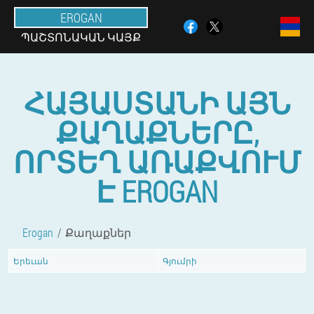
EROGAN
ՊԱՇՏՈՆԱԿԱՆ ԿԱՅՔ
ՀԱՅԱՍՏԱՆԻ ԱՅՆ
ՔԱՂԱՔՆԵՐԸ,
ՈՐՏԵՂ ԱՌԱՔՎՈՒՄ
Է EROGAN
Erogan
Քաղաքներ
Երեւան
Գյումրի